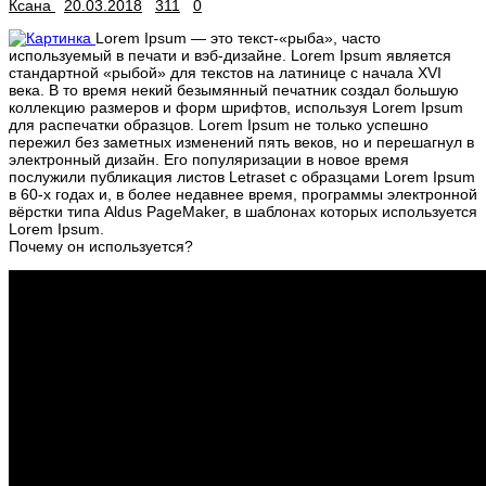
Ксана
20.03.2018
311
0
Lorem Ipsum — это текст-«рыба», часто
используемый в печати и вэб-дизайне. Lorem Ipsum является
стандартной «рыбой» для текстов на латинице с начала XVI
века. В то время некий безымянный печатник создал большую
коллекцию размеров и форм шрифтов, используя Lorem Ipsum
для распечатки образцов. Lorem Ipsum не только успешно
пережил без заметных изменений пять веков, но и перешагнул в
электронный дизайн. Его популяризации в новое время
послужили публикация листов Letraset с образцами Lorem Ipsum
в 60-х годах и, в более недавнее время, программы электронной
вёрстки типа Aldus PageMaker, в шаблонах которых используется
Lorem Ipsum.
Почему он используется?