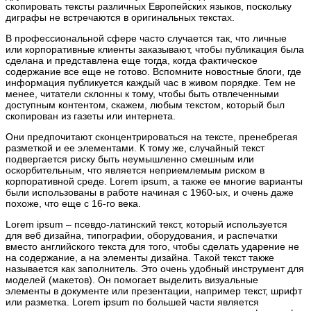
скопировать тексты различных Европейских языков, поскольку
диграфы не встречаются в оригинальных текстах.
В профессиональной сфере часто случается так, что личные
или корпоративные клиенты заказывают, чтобы публикация была
сделана и представлена еще тогда, когда фактическое
содержание все еще не готово. Вспомните новостные блоги, где
информация публикуется каждый час в живом порядке. Тем не
менее, читатели склонны к тому, чтобы быть отвлеченными
доступным контентом, скажем, любым текстом, который был
скопирован из газеты или интернета.
Они предпочитают сконцентрироваться на тексте, пренебрегая
разметкой и ее элементами. К тому же, случайный текст
подвергается риску быть неумышленно смешным или
оскорбительным, что является неприемлемым риском в
корпоративной среде. Lorem ipsum, а также ее многие варианты
были использованы в работе начиная с 1960-ых, и очень даже
похоже, что еще с 16-го века.
Lorem ipsum – псевдо-латинский текст, который используется
для веб дизайна, типографии, оборудования, и распечатки
вместо английского текста для того, чтобы сделать ударение не
на содержание, а на элементы дизайна. Такой текст также
называется как заполнитель. Это очень удобный инструмент для
моделей (макетов). Он помогает выделить визуальные
элементы в документе или презентации, например текст, шрифт
или разметка. Lorem ipsum по большей части является