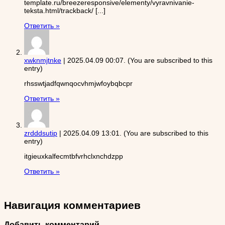
template.ru/breezeresponsive/elementy/vyravnivanie-
teksta.html/trackback/ [...]
Ответить »
xwknmjtnke
|
2025.04.09 00:07
. (You are subscribed to this
entry)
rhsswtjadfqwnqocvhmjwfoybqbcpr
Ответить »
zrdddsutip
|
2025.04.09 13:01
. (You are subscribed to this
entry)
itgieuxkalfecmtbfvrhclxnchdzpp
Ответить »
Навигация комментариев
Добавить комментарий