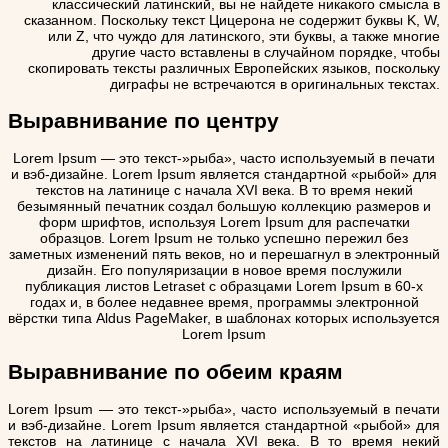
классический латинский, вы не найдете никакого смысла в
сказанном. Поскольку текст Цицерона не содержит буквы K, W,
или Z, что чуждо для латинского, эти буквы, а также многие
другие часто вставлены в случайном порядке, чтобы
скопировать тексты различных Европейских языков, поскольку
диграфы не встречаются в оригинальных текстах.
Выравнивание по центру
Lorem Ipsum — это текст-»рыба», часто используемый в печати
и вэб-дизайне. Lorem Ipsum является стандартной «рыбой» для
текстов на латинице с начала XVI века. В то время некий
безымянный печатник создал большую коллекцию размеров и
форм шрифтов, используя Lorem Ipsum для распечатки
образцов. Lorem Ipsum не только успешно пережил без
заметных изменений пять веков, но и перешагнул в электронный
дизайн. Его популяризации в новое время послужили
публикация листов Letraset с образцами Lorem Ipsum в 60-х
годах и, в более недавнее время, программы электронной
вёрстки типа Aldus PageMaker, в шаблонах которых используется
Lorem Ipsum
Выравнивание по обеим краям
Lorem Ipsum — это текст-»рыба», часто используемый в печати
и вэб-дизайне. Lorem Ipsum является стандартной «рыбой» для
текстов на латинице с начала XVI века. В то время некий