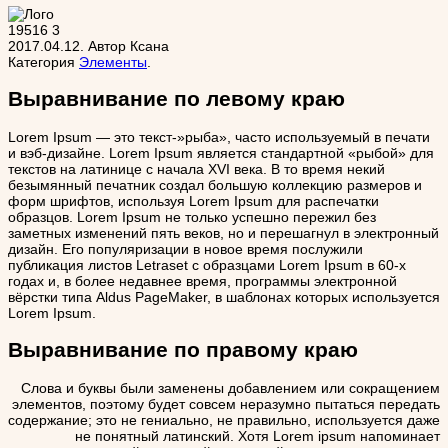
19516
3
2017.04.12
.
Автор
Ксана
Категория
Элементы
.
Выравнивание по левому краю
Lorem Ipsum — это текст-»рыба», часто используемый в печати
и вэб-дизайне. Lorem Ipsum является стандартной «рыбой» для
текстов на латинице с начала XVI века. В то время некий
безымянный печатник создал большую коллекцию размеров и
форм шрифтов, используя Lorem Ipsum для распечатки
образцов. Lorem Ipsum не только успешно пережил без
заметных изменений пять веков, но и перешагнул в электронный
дизайн. Его популяризации в новое время послужили
публикация листов Letraset с образцами Lorem Ipsum в 60-х
годах и, в более недавнее время, программы электронной
вёрстки типа Aldus PageMaker, в шаблонах которых используется
Lorem Ipsum.
Выравнивание по правому краю
Слова и буквы были заменены добавлением или сокращением
элементов, поэтому будет совсем неразумно пытаться передать
содержание; это не гениально, не правильно, используется даже
не понятный латинский. Хотя Lorem ipsum напоминает